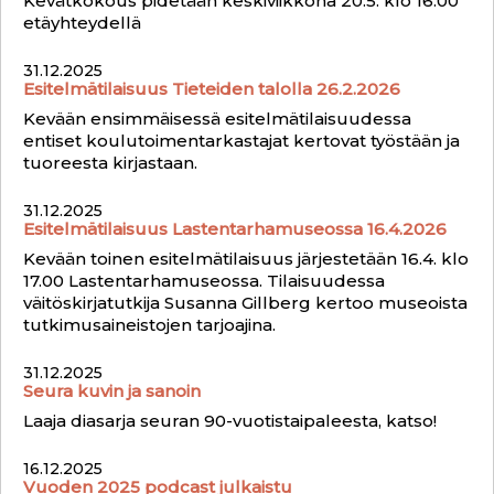
Kevätkokous pidetään keskiviikkona 20.5. klo 16.00
etäyhteydellä
31.12.2025
Esitelmätilaisuus Tieteiden talolla 26.2.2026
Kevään ensimmäisessä esitelmätilaisuudessa
entiset koulutoimentarkastajat kertovat työstään ja
tuoreesta kirjastaan.
31.12.2025
Esitelmätilaisuus Lastentarhamuseossa 16.4.2026
Kevään toinen esitelmätilaisuus järjestetään 16.4. klo
17.00 Lastentarhamuseossa. Tilaisuudessa
väitöskirjatutkija Susanna Gillberg kertoo museoista
tutkimusaineistojen tarjoajina.
31.12.2025
Seura kuvin ja sanoin
Laaja diasarja seuran 90-vuotistaipaleesta, katso!
16.12.2025
Vuoden 2025 podcast julkaistu