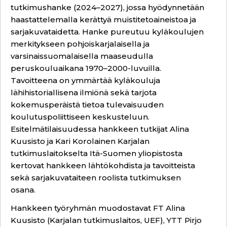
tutkimushanke (2024–2027), jossa hyödynnetään
haastattelemalla kerättyä muistitetoaineistoa ja
sarjakuvataidetta. Hanke pureutuu kyläkoulujen
merkitykseen pohjoiskarjalaisella ja
varsinaissuomalaisella maaseudulla
peruskouluaikana 1970–2000-luvuilla.
Tavoitteena on ymmärtää kyläkouluja
lähihistoriallisena ilmiönä sekä tarjota
kokemusperäistä tietoa tulevaisuuden
koulutuspoliittiseen keskusteluun.
Esitelmätilaisuudessa hankkeen tutkijat Alina
Kuusisto ja Kari Korolainen Karjalan
tutkimuslaitokselta Itä-Suomen yliopistosta
kertovat hankkeen lähtökohdista ja tavoitteista
sekä sarjakuvataiteen roolista tutkimuksen
osana.
Hankkeen työryhmän muodostavat FT Alina
Kuusisto (Karjalan tutkimuslaitos, UEF), YTT Pirjo