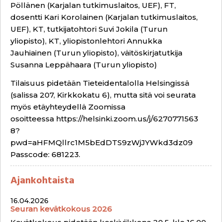
Pöllänen (Karjalan tutkimuslaitos, UEF), FT,
dosentti Kari Korolainen (Karjalan tutkimuslaitos,
UEF), KT, tutkijatohtori Suvi Jokila (Turun
yliopisto), KT, yliopistonlehtori Annukka
Jauhiainen (Turun yliopisto), väitöskirjatutkija
Susanna Leppähaara (Turun yliopisto)
Tilaisuus pidetään Tieteidentalolla Helsingissä
(salissa 207, Kirkkokatu 6), mutta sitä voi seurata
myös etäyhteydellä Zoomissa
osoitteessa
https://helsinki.zoom.us/j/6270771563
8?
pwd=aHFMQllrc1M5bEdDTS9zWjJYWkd3dz09
Passcode: 681223.
Ajankohtaista
16.04.2026
Seuran kevätkokous 2026