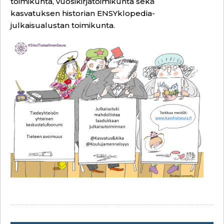
toimikunta, vuosikirjatoimikunta sekä
kasvatuksen historian ENSYklopedia-
julkaisualustan toimikunta.