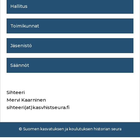
Hallitus
Toimikunnat
Jäsenistö
Säännöt
Sihteeri
Mervi Kaarninen
sihteeri(at)kasvhistseura.fi
© Suomen kasvatuksen ja koulutuksen historian seura