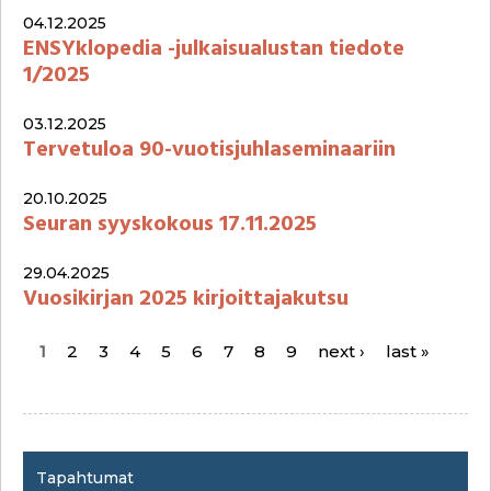
04.12.2025
ENSYklopedia -julkaisualustan tiedote
1/2025
03.12.2025
Tervetuloa 90-vuotisjuhlaseminaariin
20.10.2025
Seuran syyskokous 17.11.2025
29.04.2025
Vuosikirjan 2025 kirjoittajakutsu
1
2
3
4
5
6
7
8
9
next ›
last »
P
a
g
Tapahtumat