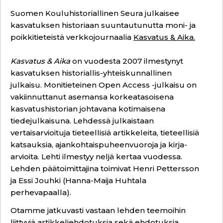
Suomen Kouluhistoriallinen Seura julkaisee
kasvatuksen historiaan suuntautunutta moni- ja
poikkitieteistä verkkojournaalia
Kasvatus & Aika
.
Kasvatus & Aika
on vuodesta 2007 ilmestynyt
kasvatuksen historiallis-yhteiskunnallinen
julkaisu. Monitieteinen Open Access -julkaisu on
vakiinnuttanut asemansa korkeatasoisena
kasvatushistorian johtavana kotimaisena
tiedejulkaisuna. Lehdessä julkaistaan
vertaisarvioituja tieteellisiä artikkeleita, tieteellisiä
katsauksia, ajankohtaispuheenvuoroja ja kirja-
arvioita. Lehti ilmestyy neljä kertaa vuodessa.
Lehden päätoimittajina toimivat Henri Pettersson
ja Essi Jouhki (Hanna-Maija Huhtala
perhevapaalla).
Otamme jatkuvasti vastaan lehden teemoihin
liittyviä artikkeliehdotuksia sekä ehdotuksia