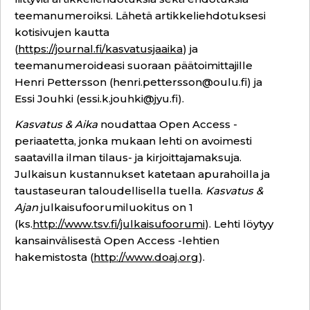
teemanumeroiksi. Lähetä artikkeliehdotuksesi
kotisivujen kautta
(
https://journal.fi/kasvatusjaaika
) ja
teemanumeroideasi suoraan päätoimittajille
Henri Pettersson (
henri.pettersson@oulu.fi
) ja
Essi Jouhki (
essi.k.jouhki@jyu.fi
).
Kasvatus & Aika
noudattaa Open Access -
periaatetta, jonka mukaan lehti on avoimesti
saatavilla ilman tilaus- ja kirjoittajamaksuja.
Julkaisun kustannukset katetaan apurahoilla ja
taustaseuran taloudellisella tuella.
Kasvatus &
Ajan
julkaisufoorumiluokitus on 1
(ks.
http://www.tsv.fi/julkaisufoorumi
). Lehti löytyy
kansainvälisestä Open Access -lehtien
hakemistosta (
http://www.doaj.org
).