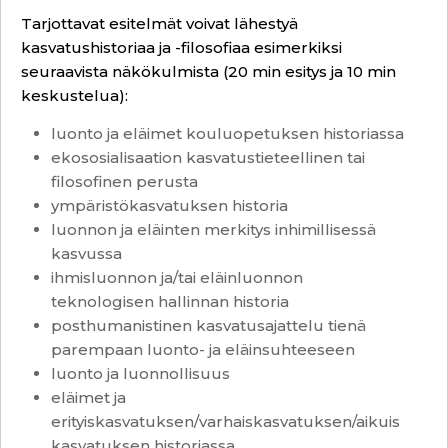
Tarjottavat esitelmät voivat lähestyä
kasvatushistoriaa ja -filosofiaa esimerkiksi
seuraavista näkökulmista (20 min esitys ja 10 min
keskustelua):
luonto ja eläimet kouluopetuksen historiassa
ekososialisaation kasvatustieteellinen tai
filosofinen perusta
ympäristökasvatuksen historia
luonnon ja eläinten merkitys inhimillisessä
kasvussa
ihmisluonnon ja/tai eläinluonnon
teknologisen hallinnan historia
posthumanistinen kasvatusajattelu tienä
parempaan luonto- ja eläinsuhteeseen
luonto ja luonnollisuus
eläimet ja
erityiskasvatuksen/varhaiskasvatuksen/aikuis
kasvatuksen historiassa