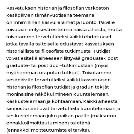
Kasvatuksen historian ja filosofian verkoston
kesäpäivien tämänvuotisena teemana
on Inhimillinen kasvu, eläimet ja luonto. Päiville
toivotaan erityisesti esitelmiä näistä aiheista, mutta
toivotamme tervetulleeksi kaikki ehdotukset,
jotka tavalla tai toisella edustavat kasvatuksen
historiallista tai filosofista tutkimusta. Tutkijat
voivat esitellä aiheeseen liittyvää graduate-, post
graduate- tai post doc –tutkimustaan (myös
myöhemmän urapolun tutkijat). Toivotamme
kesäpäiville tervetulleiksi kaikki kasvatuksen
historian ja filosofian tutkijat ja gradun tekijät
moninaisine näkökulmineen kuuntelemaan,
keskustelemaan ja kohtaamaan. Kaikki aiheesta
kiinnostuneet ovat tervetulleita kuuntelemaan ja
keskustelemaan joko paikan päälle (maksuton
ennakkoilmoittautuminen) tai etänä
(ennakkoilmoittautumista ei tarvita).