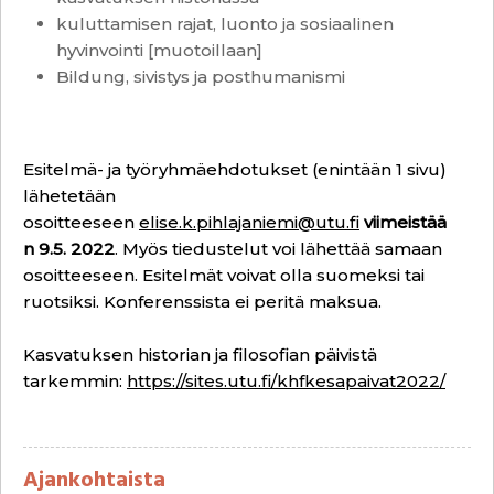
kuluttamisen rajat, luonto ja sosiaalinen
hyvinvointi [muotoillaan]
Bildung, sivistys ja posthumanismi
Esitelmä- ja työryhmäehdotukset (enintään 1 sivu)
lähetetään
osoitteeseen
elise.k.pihlajaniemi@utu.fi
viimeistää
n 9.5. 2022
. Myös tiedustelut voi lähettää samaan
osoitteeseen. Esitelmät voivat olla suomeksi tai
ruotsiksi. Konferenssista ei peritä maksua.
Kasvatuksen historian ja filosofian päivistä
tarkemmin:
https://sites.utu.fi/khfkesapaivat2022/
Ajankohtaista