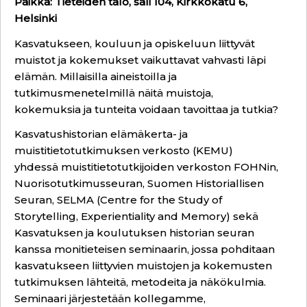
Paikka: Tieteiden talo, sali 104, Kirkkokatu 6,
Helsinki
Kasvatukseen, kouluun ja opiskeluun liittyvät
muistot ja kokemukset vaikuttavat vahvasti läpi
elämän. Millaisilla aineistoilla ja
tutkimusmenetelmillä näitä muistoja,
kokemuksia ja tunteita voidaan tavoittaa ja tutkia?
Kasvatushistorian elämäkerta- ja
muistitietotutkimuksen verkosto (KEMU)
yhdessä muistitietotutkijoiden verkoston FOHNin,
Nuorisotutkimusseuran, Suomen Historiallisen
Seuran, SELMA (Centre for the Study of
Storytelling, Experientiality and Memory) sekä
Kasvatuksen ja koulutuksen historian seuran
kanssa monitieteisen seminaarin, jossa pohditaan
kasvatukseen liittyvien muistojen ja kokemusten
tutkimuksen lähteitä, metodeita ja näkökulmia.
Seminaari järjestetään kollegamme,