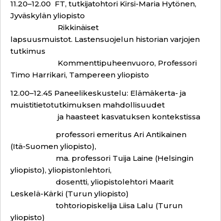
11.20–12.00 FT, tutkijatohtori Kirsi-Maria Hytönen,
Jyväskylän yliopisto
Rikkinäiset
lapsuusmuistot. Lastensuojelun historian varjojen
tutkimus
Kommenttipuheenvuoro, Professori
Timo Harrikari, Tampereen yliopisto
12.00–12.45 Paneelikeskustelu: Elämäkerta- ja
muistitietotutkimuksen mahdollisuudet
ja haasteet kasvatuksen kontekstissa
professori emeritus Ari Antikainen
(Itä-Suomen yliopisto),
ma. professori Tuija Laine (Helsingin
yliopisto), yliopistonlehtori,
dosentti, yliopistolehtori Maarit
Leskelä-Kärki (Turun yliopisto)
tohtoriopiskelija Liisa Lalu (Turun
yliopisto)