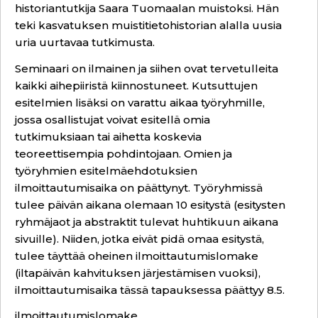
historiantutkija Saara Tuomaalan muistoksi. Hän
teki kasvatuksen muistitietohistorian alalla uusia
uria uurtavaa tutkimusta.
Seminaari on ilmainen ja siihen ovat tervetulleita
kaikki aihepiiristä kiinnostuneet. Kutsuttujen
esitelmien lisäksi on varattu aikaa työryhmille,
jossa osallistujat voivat esitellä omia
tutkimuksiaan tai aihetta koskevia
teoreettisempia pohdintojaan. Omien ja
työryhmien esitelmäehdotuksien
ilmoittautumisaika on päättynyt. Työryhmissä
tulee päivän aikana olemaan 10 esitystä (esitysten
ryhmäjaot ja abstraktit tulevat huhtikuun aikana
sivuille). Niiden, jotka eivät pidä omaa esitystä,
tulee täyttää oheinen ilmoittautumislomake
(iltapäivän kahvituksen järjestämisen vuoksi),
ilmoittautumisaika tässä tapauksessa päättyy 8.5.
il
moittautumisloma
ke