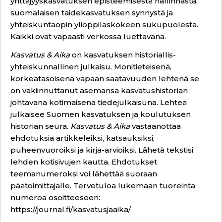
yrittäjyyskasvatuksen episteemisestä hallinnasta,
suomalaisen taidekasvatuksen synnystä ja
yhteiskuntaopin ylioppilaskokeen sukupuolesta.
Kaikki ovat vapaasti verkossa luettavana.
Kasvatus & Aika
on kasvatuksen historiallis-
yhteiskunnallinen julkaisu. Monitieteisenä,
korkeatasoisena vapaan saatavuuden lehtenä se
on vakiinnuttanut asemansa kasvatushistorian
johtavana kotimaisena tiedejulkaisuna. Lehteä
julkaisee Suomen kasvatuksen ja koulutuksen
historian seura.
Kasvatus & Aika
vastaanottaa
ehdotuksia artikkeleiksi, katsauksiksi,
puheenvuoroiksi ja kirja-arvioiksi. Lähetä tekstisi
lehden kotisivujen kautta. Ehdotukset
teemanumeroksi voi lähettää suoraan
päätoimittajalle. Tervetuloa lukemaan tuoreinta
numeroa osoitteeseen:
https://journal.fi/kasvatusjaaika/