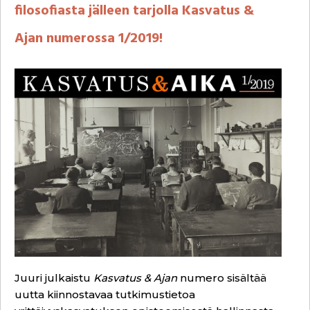
filosofiasta jälleen tarjolla Kasvatus &
Ajan numerossa 1/2019!
Juuri julkaistu
Kasvatus & Ajan
numero sisältää
uutta kiinnostavaa tutkimustietoa