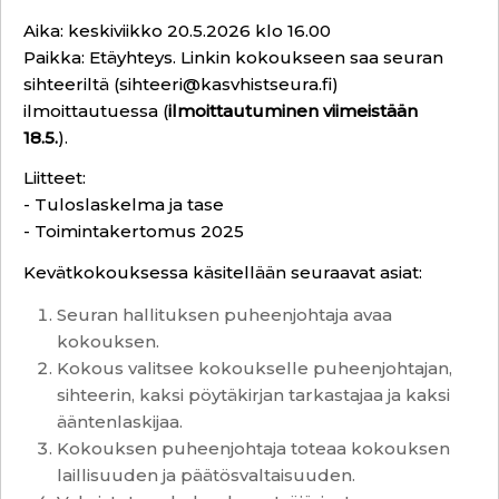
Aika: keskiviikko 20.5.2026 klo 16.00
Paikka: Etäyhteys. Linkin kokoukseen saa seuran
sihteeriltä (
sihteeri@kasvhistseura.fi
)
ilmoittautuessa (
ilmoittautuminen viimeistään
18.5.
).
Liitteet:
-
Tuloslaskelma ja tase
-
Toimintakertomus 2025
Kevätkokouksessa käsitellään seuraavat asiat:
Seuran hallituksen puheenjohtaja avaa
kokouksen.
Kokous valitsee kokoukselle puheenjohtajan,
sihteerin, kaksi pöytäkirjan tarkastajaa ja kaksi
ääntenlaskijaa.
Kokouksen puheenjohtaja toteaa kokouksen
laillisuuden ja päätösvaltaisuuden.