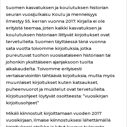
Suomen kasvatuksen ja koulutuksen historian
seuran vuosijulkaisu Koulu ja menneisyys
ilmestyy 55. kerran vuonna 2017. Kirjalla ei ole
erityistä teemaa, joten kaikki kasvatuksen ja
koulutuksen historiaan liittyvät kirjoitukset ovat
tervetulleita. Suomen täyttäessä tänä vuonna
sata vuotta toivomme kirjoituksia, jotka
pureutuvat tuohon vuosisataiseen historiaan tai
johonkin yksittäiseen ajanjaksoon tuolta
aikakaudelta. Toivomme erityisesti
vertaisarviointiin tähtääviä kirjoituksia, mutta myös
muunlaiset kirjoitukset kuten katsaukset,
puheenvuorot ja muistelut ovat tervetulleita.
Kirjoitusohjeet löytyvät osoitteesta: ”
vuosikirjan
kirjoitusohjeet
”
Mikäli kiinnostuit kirjoittamaan vuoden 2017
vuosikirjaan, ilmaise kiinnostuksesi lähettämällä
kirjoituksesi otsikko ja lyhyt kuvaus tulevasta