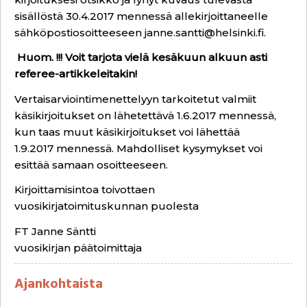
sisällöstä 30.4.2017 mennessä allekirjoittaneelle
sähköpostiosoitteeseen
janne.santti@helsinki.fi
.
Huom. !!! Voit tarjota vielä kesäkuun alkuun asti
referee-artikkeleitakin!
Vertaisarviointimenettelyyn tarkoitetut valmiit
käsikirjoitukset on lähetettävä 1.6.2017 mennessä,
kun taas muut käsikirjoitukset voi lähettää
1.9.2017 mennessä. Mahdolliset kysymykset voi
esittää samaan osoitteeseen.
Kirjoittamisintoa toivottaen
vuosikirjatoimituskunnan puolesta
FT Janne Säntti
vuosikirjan päätoimittaja
Ajankohtaista