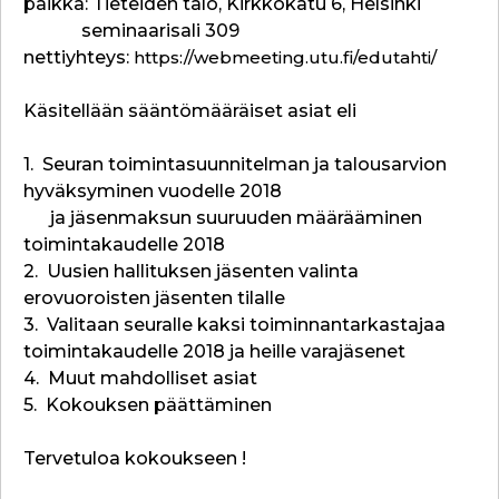
paikka: Tieteiden talo, Kirkkokatu 6, Helsinki
seminaarisali 309
nettiyhteys:
https://webmeeting.utu.fi/edutahti/
Käsitellään sääntömääräiset asiat eli
1. Seuran toimintasuunnitelman ja talousarvion
hyväksyminen vuodelle 2018
ja jäsenmaksun suuruuden määrääminen
toimintakaudelle 2018
2. Uusien hallituksen jäsenten valinta
erovuoroisten jäsenten tilalle
3. Valitaan seuralle kaksi toiminnantarkastajaa
toimintakaudelle 2018 ja heille varajäsenet
4. Muut mahdolliset asiat
5. Kokouksen päättäminen
Tervetuloa kokoukseen !