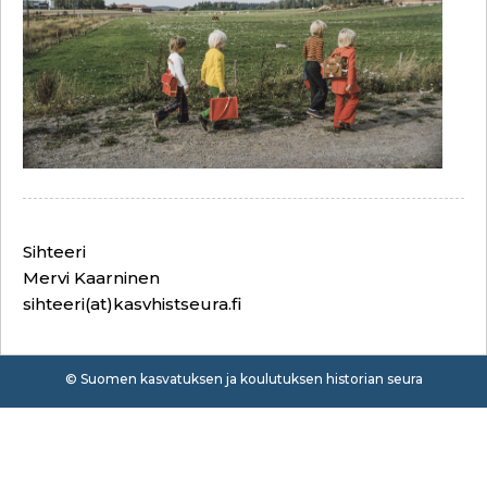
Sihteeri
Mervi Kaarninen
sihteeri(at)kasvhistseura.fi
© Suomen kasvatuksen ja koulutuksen historian seura