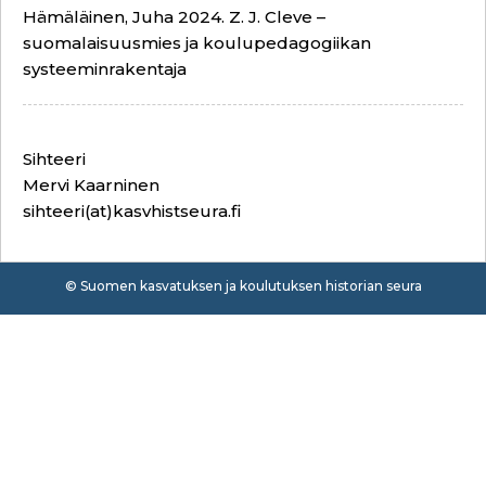
Hämäläinen, Juha 2024. Z. J. Cleve –
suomalaisuusmies ja koulupedagogiikan
systeeminrakentaja
Sihteeri
Mervi Kaarninen
sihteeri(at)kasvhistseura.fi
© Suomen kasvatuksen ja koulutuksen historian seura