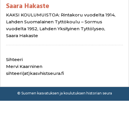
Saara Hakaste
KAKSI KOULUMUISTOA: Rintakoru vuodelta 1914,
Lahden Suomalainen Tyttökoulu – Sormus
vuodelta 1952, Lahden Yksityinen Tyttölyseo,
Saara Hakaste
Sihteeri
Mervi Kaarninen
sihteeri(at)kasvhistseura.fi
© Suomen kasvatuksen ja koulutuksen historian seura