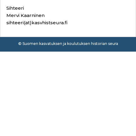
Sihteeri
Mervi Kaarninen
sihteeri(at)kasvhistseura.fi
© Suomen kasvatuksen ja koulutuksen historian seura