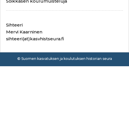
Soikkasen koulumuisteluja
Sihteeri
Mervi Kaarninen
sihteeri(at)kasvhistseura.fi
© Suomen kasvatuksen ja koulutuksen historian seura