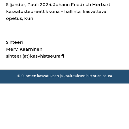
Siljander, Pauli 2024. Johann Friedrich Herbart
kasvatusteoreettikkona – hallinta, kasvattava
opetus, kuri
Sihteeri
Mervi Kaarninen
sihteeri(at)kasvhistseura.fi
© Suomen kasvatuksen ja koulutuksen historian seura