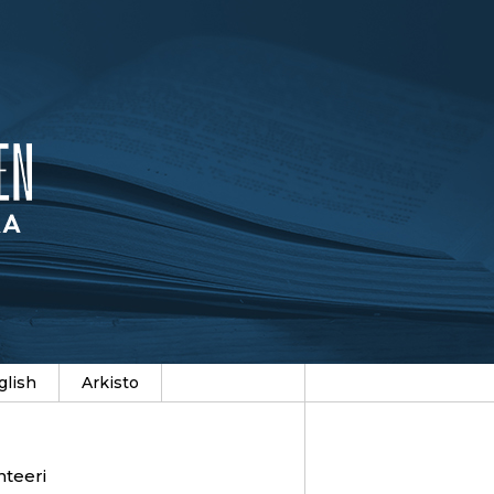
glish
Arkisto
hteeri