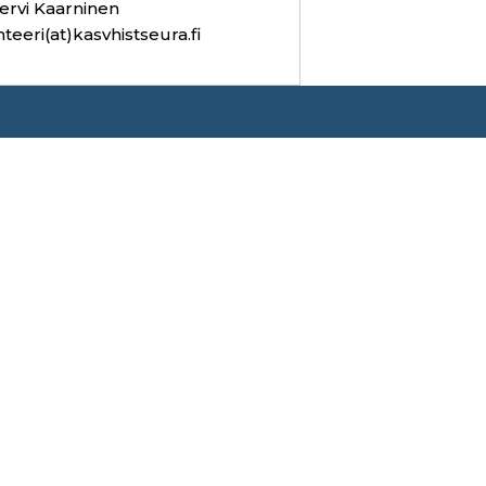
ervi Kaarninen
hteeri(at)kasvhistseura.fi