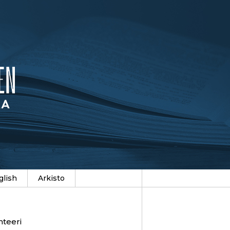
glish
Arkisto
hteeri