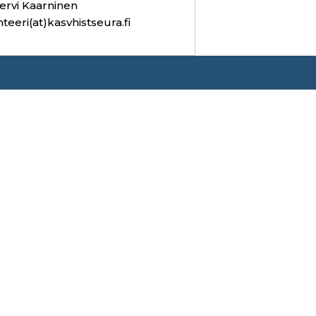
ervi Kaarninen
hteeri(at)kasvhistseura.fi