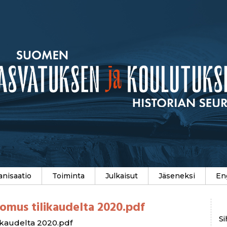
anisaatio
Toiminta
Julkaisut
Jäseneksi
En
omus tilikaudelta 2020.pdf
Si
ikaudelta 2020.pdf