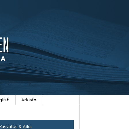
glish
Arkisto
Kasvatus & Aika