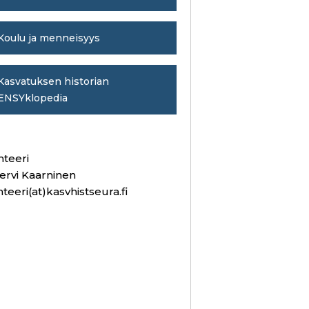
Koulu ja menneisyys
Kasvatuksen historian
ENSYklopedia
hteeri
ervi Kaarninen
hteeri(at)kasvhistseura.fi