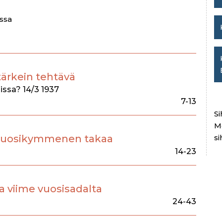
ussa
ärkein tehtävä
issa? 14/3 1937
7-13
Si
M
vuosikymmenen takaa
si
14-23
 viime vuosisadalta
24-43