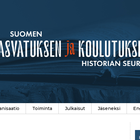
anisaatio
Toiminta
Julkaisut
Jäseneksi
En