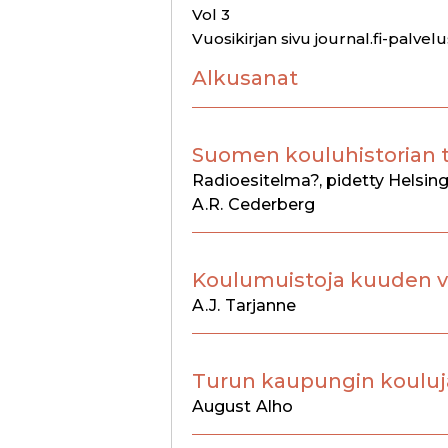
Vol 3
Vuosikirjan sivu journal.fi-palvel
Alkusanat
Suomen kouluhistorian t
Radioesitelma?, pidetty Helsing
A.R.
Cederberg
Koulumuistoja kuuden 
A.J.
Tarjanne
Turun kaupungin kouluja
August
Alho