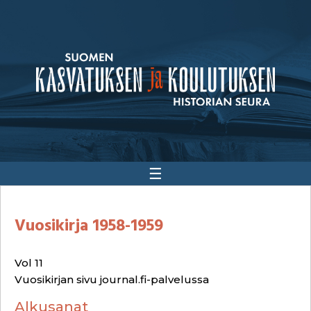
☰
Vuosikirja 1958-1959
Vol 11
Vuosikirjan sivu journal.fi-palvelussa
Alkusanat