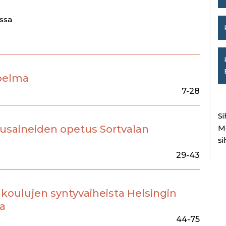
ussa
koelma
7-28
Si
usaineiden opetus Sortvalan
M
si
29-43
oulujen syntyvaiheista Helsingin
la
44-75