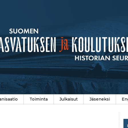
anisaatio
Toiminta
Julkaisut
Jäseneksi
En