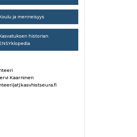
Koulu ja menneisyys
Kasvatuksen historian
ENSYklopedia
hteeri
ervi Kaarninen
hteeri(at)kasvhistseura.fi