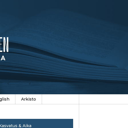
glish
Arkisto
Kasvatus & Aika