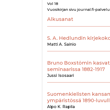
Vol 18
Vuosikirjan sivu journal.fi-palvel
Alkusanat
S. A. Hedlundin kirjeko
Matti A.
Sainio
Bruno Boxstömin kasvat
seminaarissa 1882-1917
Jussi
Isosaari
Suomenkielisten kansank
ympäristössä 1890-luvul
Alpo K.
Rapila