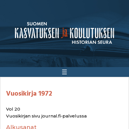
☰
Vuosikirja 1972
Vol 20
Vuosikirjan sivu journal.fi-palvelussa
Alkusanat