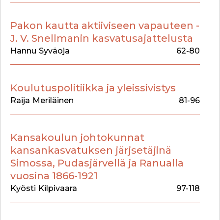
Pakon kautta aktiiviseen vapauteen -
J. V. Snellmanin kasvatusajattelusta
Hannu
Syväoja
62-80
Koulutuspolitiikka ja yleissivistys
Raija
Meriläinen
81-96
Kansakoulun johtokunnat
kansankasvatuksen järjsetäjinä
Simossa, Pudasjärvellä ja Ranualla
vuosina 1866-1921
Kyösti
Kilpivaara
97-118