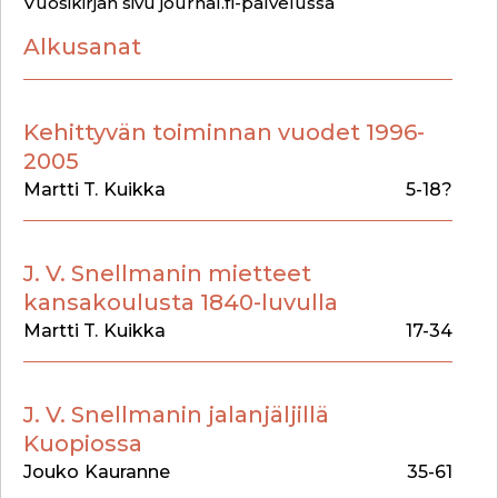
Vuosikirjan sivu journal.fi-palvelussa
Alkusanat
Kehittyvän toiminnan vuodet 1996-
2005
Martti T.
Kuikka
5-18?
J. V. Snellmanin mietteet
kansakoulusta 1840-luvulla
Martti T.
Kuikka
17-34
J. V. Snellmanin jalanjäljillä
Kuopiossa
Jouko
Kauranne
35-61