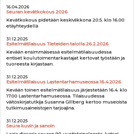
16.04.2026
Seuran kevätkokous 2026
Kevätkokous pidetään keskiviikkona 20.5. klo 16.00
etäyhteydellä
31.12.2025
Esitelmätilaisuus Tieteiden talolla 26.2.2026
Kevään ensimmäisessä esitelmätilaisuudessa
entiset koulutoimentarkastajat kertovat työstään ja
tuoreesta kirjastaan.
31.12.2025
Esitelmätilaisuus Lastentarhamuseossa 16.4.2026
Kevään toinen esitelmätilaisuus järjestetään 16.4. klo
17.00 Lastentarhamuseossa. Tilaisuudessa
väitöskirjatutkija Susanna Gillberg kertoo museoista
tutkimusaineistojen tarjoajina.
31.12.2025
Seura kuvin ja sanoin
Laaja diasarja seuran 90-vuotistaipaleesta, katso!