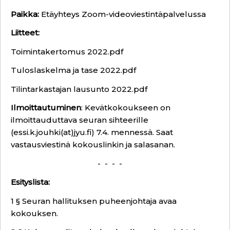
Paikka:
Etäyhteys Zoom-videoviestintäpalvelussa
Liitteet:
Toimintakertomus 2022.pdf
Tuloslaskelma ja tase 2022.pdf
Tilintarkastajan lausunto 2022.pdf
Ilmoittautuminen
: Kevätkokoukseen on
ilmoittauduttava seuran sihteerille
(essi.k.jouhki(at)jyu.fi) 7.4. mennessä. Saat
vastausviestinä kokouslinkin ja salasanan.
- - - -
Esityslista:
1 § Seuran hallituksen puheenjohtaja avaa
kokouksen.