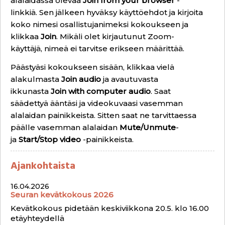
alalaidassa olevaa
Join from your browser
-
linkkiä. Sen jälkeen hyväksy käyttöehdot ja kirjoita
koko nimesi osallistujanimeksi kokoukseen ja
klikkaa
Join
. Mikäli olet kirjautunut Zoom-
käyttäjä, nimeä ei tarvitse erikseen määrittää.
Päästyäsi kokoukseen sisään, klikkaa vielä
alakulmasta
Join audio
ja avautuvasta
ikkunasta
Join with computer audio
. Saat
säädettyä ääntäsi ja videokuvaasi vasemman
alalaidan painikkeista. Sitten saat ne tarvittaessa
päälle vasemman alalaidan
Mute/Unmute
-
ja
Start/Stop video
-painikkeista.
Ajankohtaista
16.04.2026
Seuran kevätkokous 2026
Kevätkokous pidetään keskiviikkona 20.5. klo 16.00
etäyhteydellä