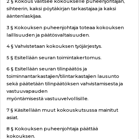
2 § Kokous valitsee kokoukselle puheenjohtajan,
sihteerin, kaksi pöytäkirjan tarkastajaa ja kaksi
ääntenlaskijaa.
3 § Kokouksen puheenjohtaja toteaa kokouksen
laillisuuden ja päätösvaltaisuuden.
4 § Vahvistetaan kokouksen työjärjestys.
5 § Esitellään seuran toimintakertomus.
6 § Esitellään seuran tilinpäätös ja
toiminnantarkastajien/tilintarkastajien lausunto
sekä päätetään tilinpäätöksen vahvistamisesta ja
vastuuvapauden
myöntämisestä vastuuvelvollisille.
7 § Käsitellään muut kokouskutsussa mainitut
asiat.
8 § Kokouksen puheenjohtaja päättää
kokouksen.