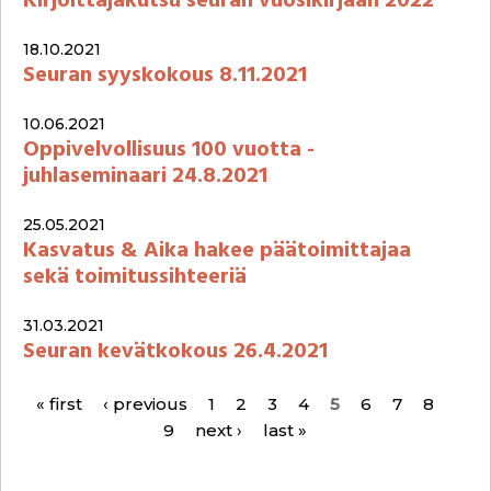
Kirjoittajakutsu seuran vuosikirjaan 2022
18.10.2021
Seuran syyskokous 8.11.2021
10.06.2021
Oppivelvollisuus 100 vuotta -
juhlaseminaari 24.8.2021
25.05.2021
Kasvatus & Aika hakee päätoimittajaa
sekä toimitussihteeriä
31.03.2021
Seuran kevätkokous 26.4.2021
« first
‹ previous
1
2
3
4
5
6
7
8
P
9
next ›
last »
a