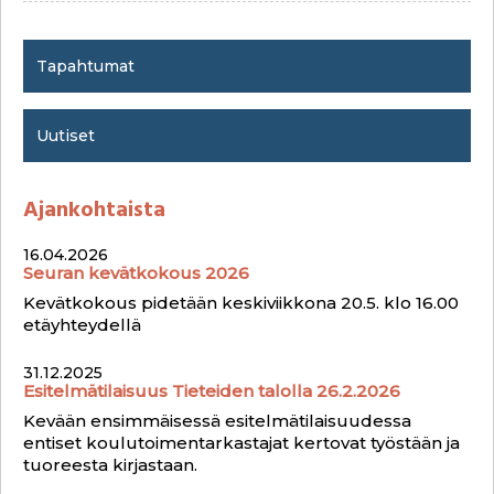
g
e
Tapahtumat
s
Uutiset
Ajankohtaista
16.04.2026
Seuran kevätkokous 2026
Kevätkokous pidetään keskiviikkona 20.5. klo 16.00
etäyhteydellä
31.12.2025
Esitelmätilaisuus Tieteiden talolla 26.2.2026
Kevään ensimmäisessä esitelmätilaisuudessa
entiset koulutoimentarkastajat kertovat työstään ja
tuoreesta kirjastaan.